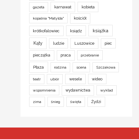
karnawał
kobieta
gazeta
kościół
kopalnia "Matylda"
książka
krótkofalowiec
ksiądz
Kąty
ludzie
Luszowice
piec
pieczątka
praca
przebranie
Płaza
rodzina
scena
Szczakowa
wesele
wideo
teatr
ubiór
wydawnictwa
wspomnienia
wykład
Żydzi
zima
śnieg
święta