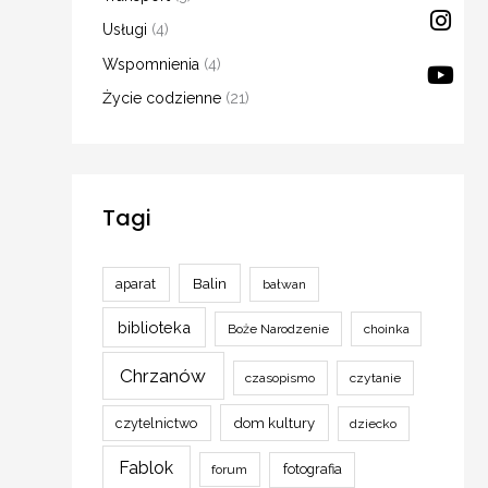
Usługi
(4)
Wspomnienia
(4)
Życie codzienne
(21)
Tagi
Balin
aparat
bałwan
biblioteka
Boże Narodzenie
choinka
Chrzanów
czasopismo
czytanie
czytelnictwo
dom kultury
dziecko
Fablok
fotografia
forum