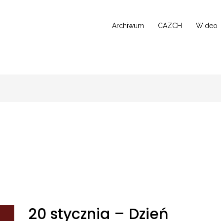
Archiwum
CAZCH
Wideo
20
20 stycznia – Dzień
Stycznia