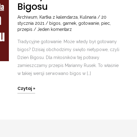
–
Bigosu
Dzień
Bigosu
Archiwum
,
Kartka z kalendarza
,
Kulinaria
/
20
stycznia 2021
/
bigos
,
garnek
,
gotowanie
,
piec
,
przepis
/
Jeden komentarz
Tradycyjne gotowanie. Może wtedy był gotowany
bigos? Dzisiaj obchodzimy święto nietypowe, czyli
Dzień Bigosu. Dla miłośników tej potrawy
zamieszczamy przepis Marianny Rusek. To właśnie
w takiej wersji serwowano bigos w […]
Czytaj »