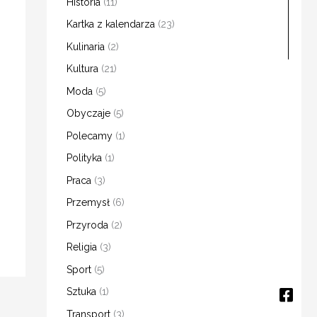
Historia
(11)
Kartka z kalendarza
(23)
Kulinaria
(2)
Kultura
(21)
Moda
(5)
Obyczaje
(5)
Polecamy
(1)
Polityka
(1)
Praca
(3)
Przemysł
(6)
Przyroda
(2)
Religia
(3)
Sport
(5)
Fac
Ins
You
Sztuka
(1)
squ
Transport
(3)